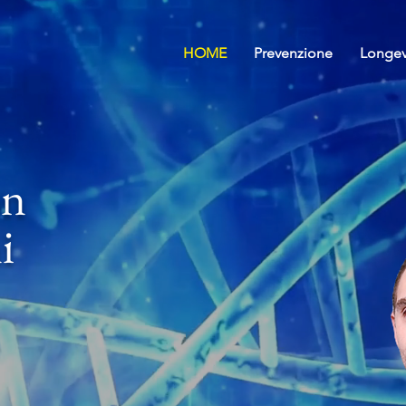
HOME
Prevenzione
Longev
on
i