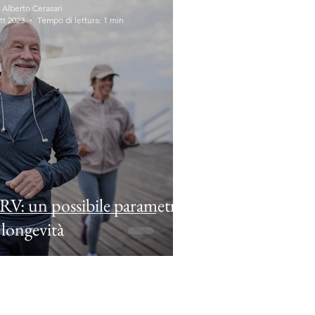
 Alberto Cerasari
tt 2023
Tempo di lettura: 1 min
V: un possibile parametro
 longevità