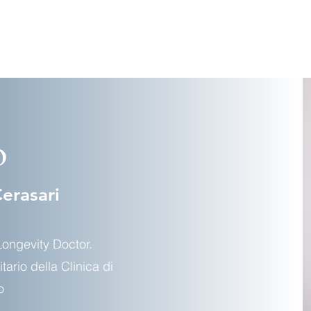
o
erasari
ongevity Doctor.
ario della Clinica di
o