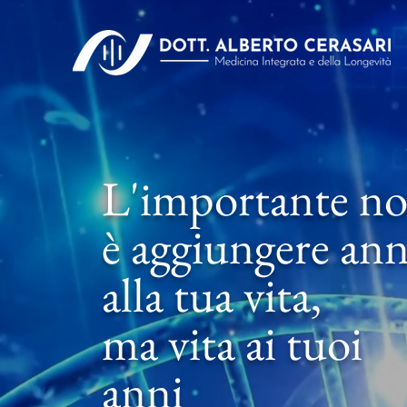
L'importante n
è aggiungere ann
alla tua vita,
ma vita ai tuoi
anni