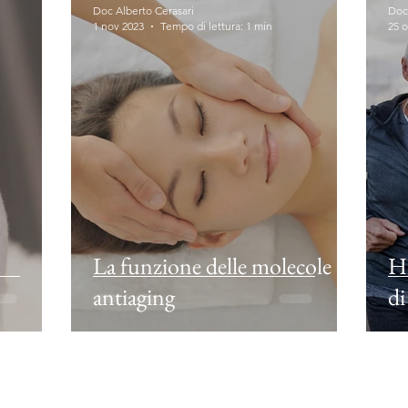
Doc Alberto Cerasari
Doc
1 nov 2023
Tempo di lettura: 1 min
25 o
La funzione delle molecole
HR
antiaging
di